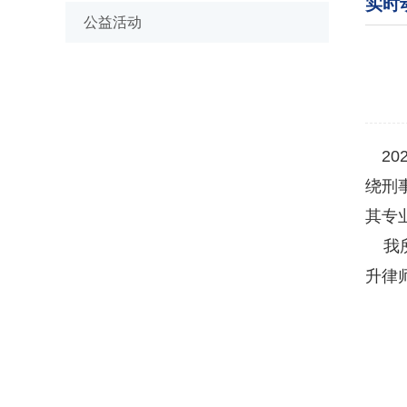
实时
公益活动
20
绕刑
其专
我所
升律