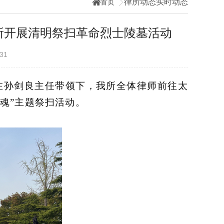
律所动态
实时动态
首页
所开展清明祭扫革命烈士陵墓活动
3-31
在孙剑良主任带领下，
我所
全体律师
前往太
存慰忠魂”主题祭扫活动。