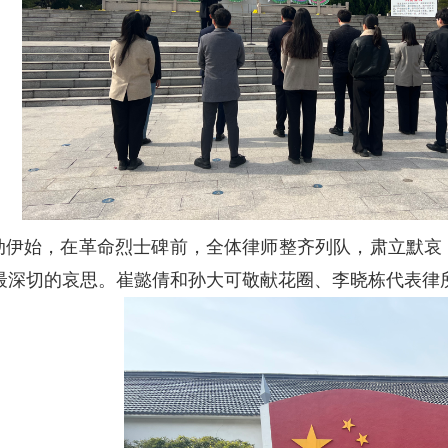
伊始，在革命烈士碑前，全体律师整齐列队，肃立默哀
最深切的哀思。崔懿倩和孙大可敬献花圈、李晓栋代表律