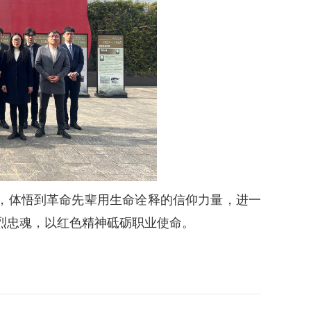
，体悟到革命先辈用生命诠释的信仰力量，进一
烈忠魂，以红色精神砥砺职业使命。