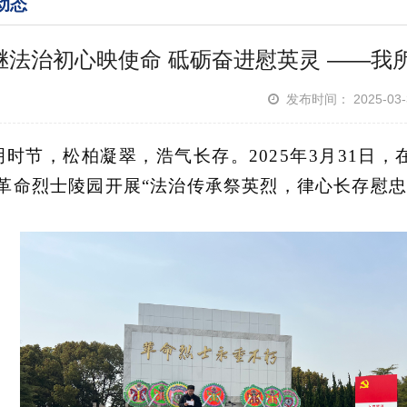
动态
继法治初心映使命 砥砺奋进慰英灵 ——我
发布时间： 2025-0
时节，松柏凝翠，浩气长存。
2025年
3
月
3
1日，
革命烈士陵园开展
“法治传承祭英烈，律心长